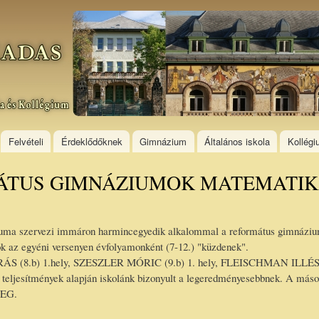
Skip to
main
content
Felvételi
Érdeklődőknek
Gimnázium
Általános iskola
Kollég
MÁTUS GIMNÁZIUMOK MATEMATI
ma szervezi immáron harmincegyedik alkalommal a református gimnázium
ok az egyéni versenyen évfolyamonként (7-12.) "küzdenek".
(8.b) 1.hely, SZESZLER MÓRIC (9.b) 1. hely, FLEISCHMAN ILLÉS (1
 teljesítmények alapján iskolánk bizonyult a legeredményesebbnek. A 
MEG.