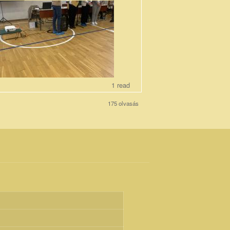
pg
1 read
175 olvasás