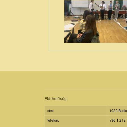
IMG-
2837.jpg
Elérhetőség:
cím:
1022 Budap
telefon:
+36 1 212 