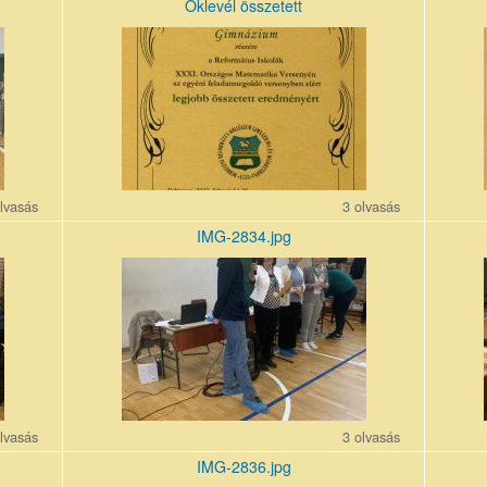
Oklevél összetett
matv_összetett.jpg
matv_c
lvasás
3 olvasás
IMG-2834.jpg
IMG-
IMG-
2834.jpg
2838.j
lvasás
3 olvasás
IMG-2836.jpg