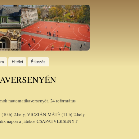
ium
Hitélet
Étkezés
KAVERSENYÉN
ok matematikaversenyét. 24 református
0.b) 2.hely, VICZIÁN MÁTÉ (11.b) 2.hely,
második napon a játékos CSAPATVERSENYT