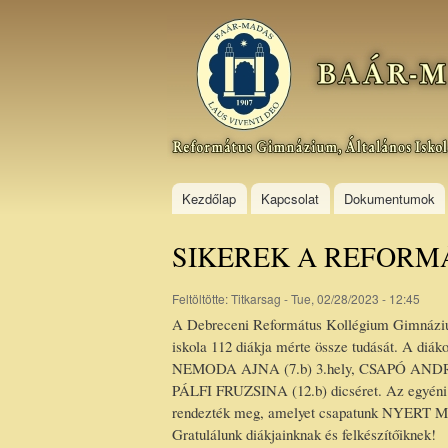
Baár–
Madas
Református
Gimnázium,
Általános
Iskola és
Kollégium
Kezdőlap
Kapcsolat
Dokumentumok
SIKEREK A REFOR
Feltöltötte:
Titkarsag
- Tue, 02/28/2023 - 12:45
A Debreceni Református Kollégium Gimnáziu
iskola 112 diákja mérte össze tudását. A diák
NEMODA AJNA (7.b) 3.hely, CSAPÓ ANDRÁS 
PÁLFI FRUZSINA (12.b) dicséret. Az egyéni
rendezték meg, amelyet csapatunk NYERT 
Gratulálunk diákjainknak és felkészítőiknek!