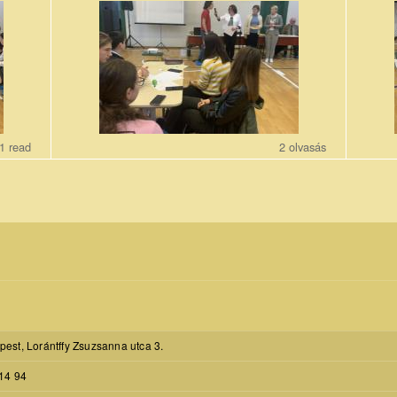
IMG-
IMG-
2836.jpg
2835.j
1 read
2 olvasás
est, Lorántffy Zsuzsanna utca 3.
14 94