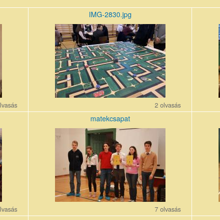
IMG-2830.jpg
IMG-
IMG-
2830.jpg
2829.j
lvasás
2 olvasás
matekcsapat
matekcsapat.jpg
IMG-
2840.j
lvasás
7 olvasás