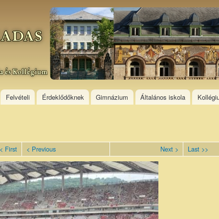
Skip to
main
content
Felvételi
Érdeklődőknek
Gimnázium
Általános iskola
Kollég
< First
< Previous
Next >
Last >>