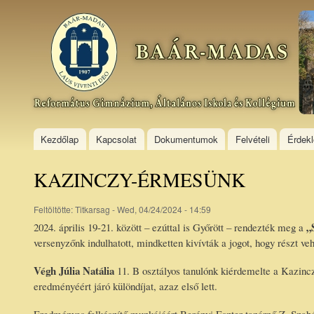
Ski
mai
Baár–
con
Madas
Református
Gimnázium,
Általános
Iskola és
Kollégium
Kezdőlap
Kapcsolat
Dokumentumok
Felvételi
Érdek
KAZINCZY-ÉRMESÜNK
Feltöltötte:
Titkarsag
- Wed, 04/24/2024 - 14:59
„
2024. április 19-21. között – ezúttal is Győrött – rendezték meg a
versenyzőnk indulhatott, mindketten kivívták a jogot, hogy részt ve
Végh Júlia Natália
11. B osztályos tanulónk kiérdemelte a Kazinczy
eredményéért járó különdíjat, azaz első lett.