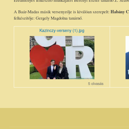
Eredményes felkészítő munkájáért Berényi Eszter tanárnő Z. Szab
Habány C
A Baár-Madas másik versenyzője is kiválóan szerepelt:
felkészítője: Gergely Magdolna tanárnő.
Kazinczy-verseny (1).jpg
Kazinczy-
Kazincz
verseny
versen
(1)_r1.jpg
(2).jpg
5 olvasás