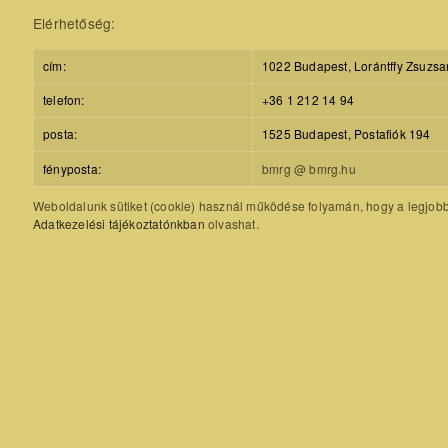
Elérhetőség:
cím:
1022 Budapest, Lorántffy Zsuzsa
telefon:
+36 1 212 14 94
posta:
1525 Budapest, Postafiók 194
fényposta:
bmrg @ bmrg.hu
Weboldalunk sütiket (cookie) használ működése folyamán, hogy a legjobb f
Adatkezelési tájékoztatónkban
olvashat.