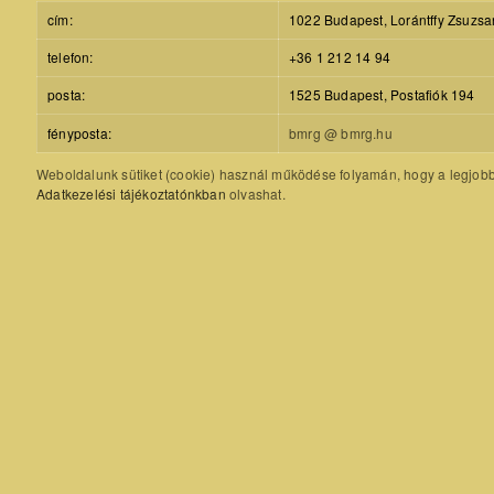
cím:
1022 Budapest, Lorántffy Zsuzsa
telefon:
+36 1 212 14 94
posta:
1525 Budapest, Postafiók 194
fényposta:
bmrg @ bmrg.hu
Weboldalunk sütiket (cookie) használ működése folyamán, hogy a legjobb f
Adatkezelési tájékoztatónkban
olvashat.