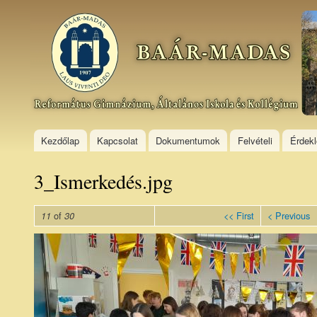
Ski
mai
Baár–
con
Madas
Református
Gimnázium,
Általános
Iskola és
Kollégium
Kezdőlap
Kapcsolat
Dokumentumok
Felvételi
Érdek
3_Ismerkedés.jpg
of
<< First
< Previous
11
30
3_Ismerkedés.jpg