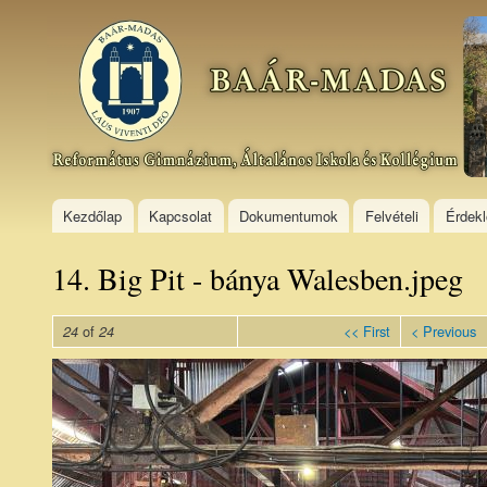
Ski
mai
Baár–
con
Madas
Református
Gimnázium,
Általános
Iskola és
Kollégium
Kezdőlap
Kapcsolat
Dokumentumok
Felvételi
Érdek
14. Big Pit - bánya Walesben.jpeg
of
<< First
< Previous
24
24
14. Big Pit -
bánya
Walesben.jpeg