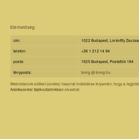
Elérhetőség:
cím:
1022 Budapest, Lorántffy Zsuzsa
telefon:
+36 1 212 14 94
posta:
1525 Budapest, Postafiók 194
fényposta:
bmrg @ bmrg.hu
Weboldalunk sütiket (cookie) használ működése folyamán, hogy a legjobb f
Adatkezelési tájékoztatónkban
olvashat.