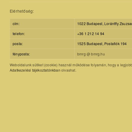
Elérhetőség:
cím:
1022 Budapest, Lorántffy Zsuzsa
telefon:
+36 1 212 14 94
posta:
1525 Budapest, Postafiók 194
fényposta:
bmrg @ bmrg.hu
Weboldalunk sütiket (cookie) használ működése folyamán, hogy a legjobb f
Adatkezelési tájékoztatónkban
olvashat.