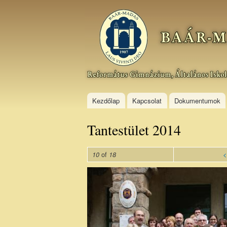
Baár–
Madas
Református
Gimnázium,
Általános
Iskola és
Kollégium
Kezdőlap
Kapcsolat
Dokumentumok
Tantestület 2014
of
<
10
18
tan_2014.jpg