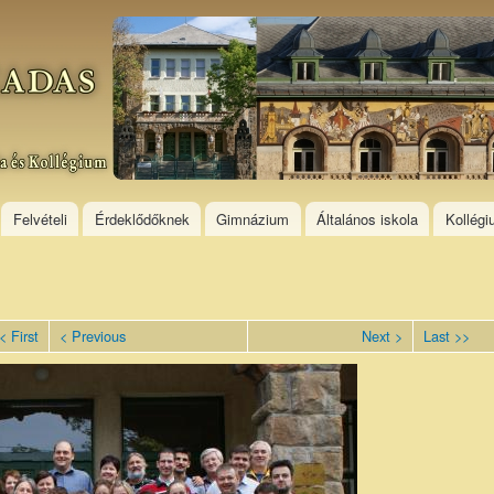
Skip to
main
content
Felvételi
Érdeklődőknek
Gimnázium
Általános iskola
Kollég
< First
< Previous
Next >
Last >>