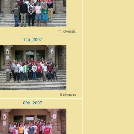
11 olvasás
14a_2007
0710_0.jpg
6 olvasás
09b_2007
0710_0.jpg