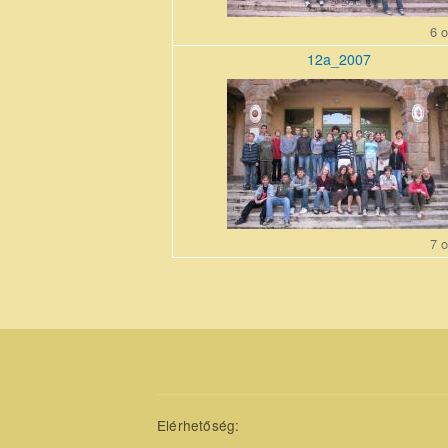
6 o
12a_2007
12a_200710_0.jpg
7 o
Elérhetőség: