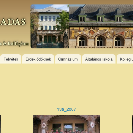
Skip to
main
content
Felvételi
Érdeklődőknek
Gimnázium
Általános iskola
Kollég
13a_2007
13a_200710_0.jpg
08b_20