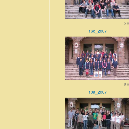
5 o
16o_2007
16o_200710_0.jpg
8 o
10a_2007
10a_200710_0.jpg