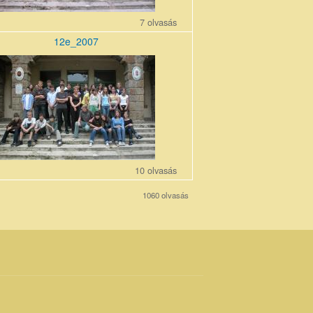
7 olvasás
12e_2007
0710_0.jpg
10 olvasás
1060 olvasás