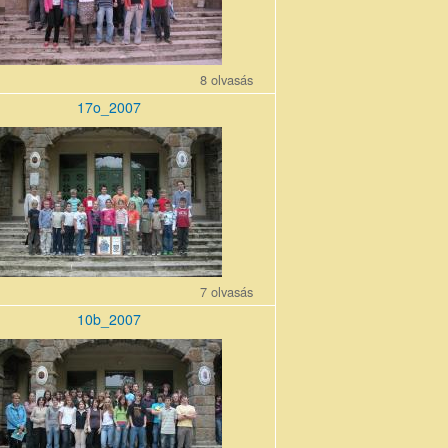
8 olvasás
17o_2007
0710_0.jpg
7 olvasás
10b_2007
0710_0.jpg