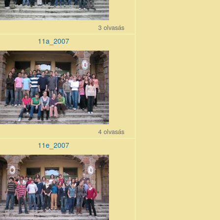
3 olvasás
11a_2007
0710_0.jpg
4 olvasás
11e_2007
0710_0.jpg