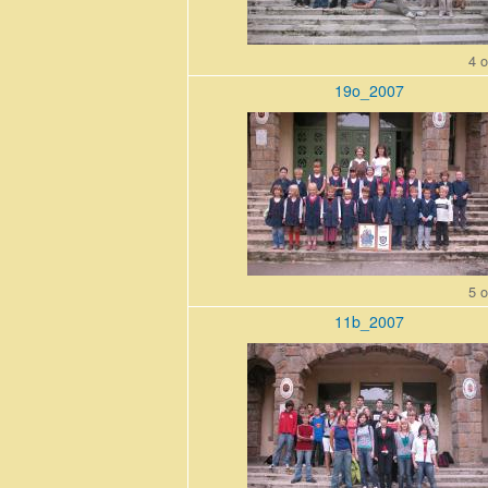
4 o
19o_2007
19o_200710_0.jpg
5 o
11b_2007
11b_200710_0.jpg