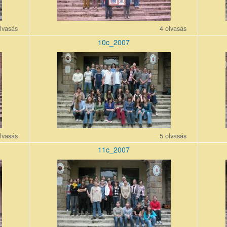
lvasás
4 olvasás
10c_2007
10c_200710_0.jpg
11a_20
lvasás
5 olvasás
11c_2007
11c_200710_0.jpg
11e_20