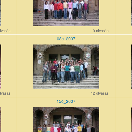
lvasás
9 olvasás
08c_2007
08c_200710_0.jpg
14a_20
lvasás
12 olvasás
15o_2007
15o_200710_0.jpg
09b_20