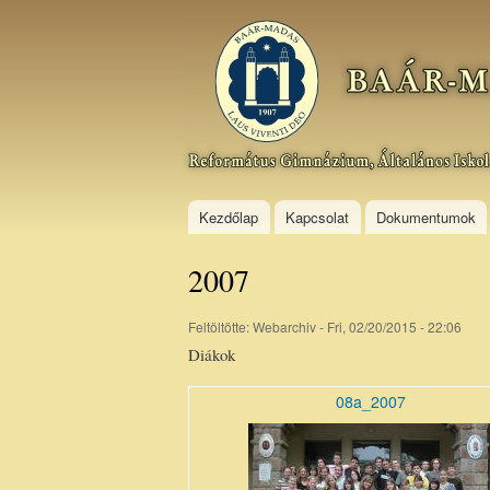
Baár–
Madas
Református
Gimnázium,
Általános
Iskola és
Kollégium
Kezdőlap
Kapcsolat
Dokumentumok
2007
Feltöltötte:
Webarchiv
- Fri, 02/20/2015 - 22:06
Diákok
08a_2007
08a_200710_0.jpg