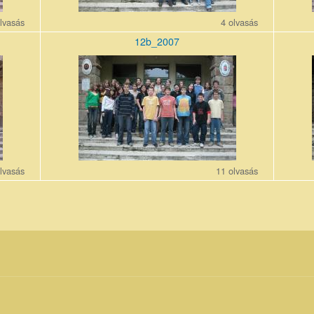
lvasás
4 olvasás
12b_2007
12b_200710_0.jpg
12e_20
lvasás
11 olvasás