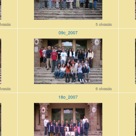
lvasás
5 olvasás
09c_2007
09c_200710_0.jpg
17o_20
lvasás
6 olvasás
18o_2007
18o_200710_0.jpg
10b_20