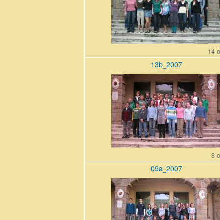
14 o
13b_2007
13b_200710_0.jpg
8 o
09a_2007
09a_200710_0.jpg