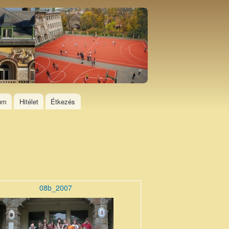
ium
Hitélet
Étkezés
08b_2007
0710_0.jpg