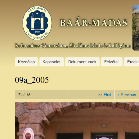
Ski
mai
Baár–
con
Madas
Református
Gimnázium,
Általános
Iskola és
Kollégium
Kezdőlap
Kapcsolat
Dokumentumok
Felvételi
Érdek
09a_2005
of
<< First
< Previous
7
16
09a_200510_0.jpg