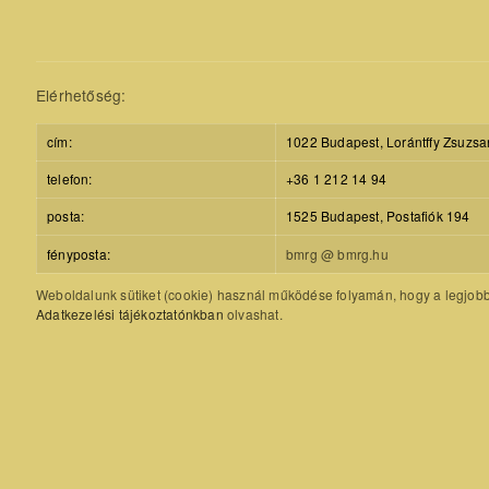
Elérhetőség:
cím:
1022 Budapest, Lorántffy Zsuzsa
telefon:
+36 1 212 14 94
posta:
1525 Budapest, Postafiók 194
fényposta:
bmrg @ bmrg.hu
Weboldalunk sütiket (cookie) használ működése folyamán, hogy a legjobb f
Adatkezelési tájékoztatónkban
olvashat.