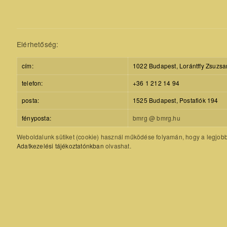
Elérhetőség:
cím:
1022 Budapest, Lorántffy Zsuzsa
telefon:
+36 1 212 14 94
posta:
1525 Budapest, Postafiók 194
fényposta:
bmrg @ bmrg.hu
Weboldalunk sütiket (cookie) használ működése folyamán, hogy a legjobb f
Adatkezelési tájékoztatónkban
olvashat.