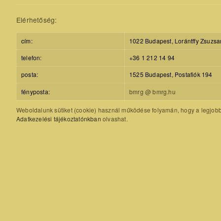
Elérhetőség:
cím:
1022 Budapest, Lorántffy Zsuzsa
telefon:
+36 1 212 14 94
posta:
1525 Budapest, Postafiók 194
fényposta:
bmrg @ bmrg.hu
Weboldalunk sütiket (cookie) használ működése folyamán, hogy a legjobb f
Adatkezelési tájékoztatónkban
olvashat.