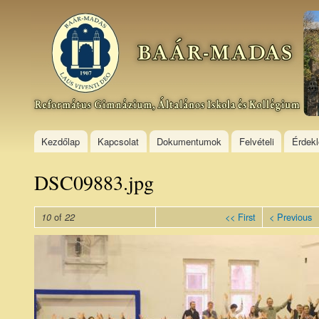
Ski
mai
Baár–
con
Madas
Református
Gimnázium,
Általános
Iskola és
Kollégium
Kezdőlap
Kapcsolat
Dokumentumok
Felvételi
Érdek
DSC09883.jpg
of
<< First
< Previous
10
22
DSC09883.jpg