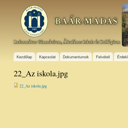
Ski
mai
Baár–
con
Madas
Református
Gimnázium,
Általános
Iskola és
Kollégium
Kezdőlap
Kapcsolat
Dokumentumok
Felvételi
Érdek
22_Az iskola.jpg
22_Az iskola.jpg