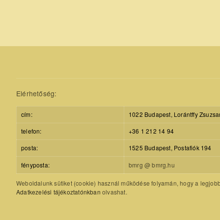
Elérhetőség:
cím:
1022 Budapest, Lorántffy Zsuzsa
telefon:
+36 1 212 14 94
posta:
1525 Budapest, Postafiók 194
fényposta:
bmrg @ bmrg.hu
Weboldalunk sütiket (cookie) használ működése folyamán, hogy a legjobb f
Adatkezelési tájékoztatónkban
olvashat.