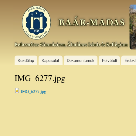
Ski
mai
Baár–
con
Madas
Református
Gimnázium,
Általános
Iskola és
Kollégium
Kezdőlap
Kapcsolat
Dokumentumok
Felvételi
Érdek
IMG_6277.jpg
IMG_6277.jpg