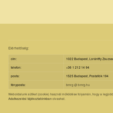
Elérhetőség:
cím:
1022 Budapest, Lorántffy Zsuzsa
telefon:
+36 1 212 14 94
posta:
1525 Budapest, Postafiók 194
fényposta:
bmrg @ bmrg.hu
Weboldalunk sütiket (cookie) használ működése folyamán, hogy a legjobb f
Adatkezelési tájékoztatónkban
olvashat.