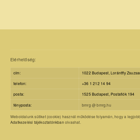
Elérhetőség:
cím:
1022 Budapest, Lorántffy Zsuzsa
telefon:
+36 1 212 14 94
posta:
1525 Budapest, Postafiók 194
fényposta:
bmrg @ bmrg.hu
Weboldalunk sütiket (cookie) használ működése folyamán, hogy a legjobb f
Adatkezelési tájékoztatónkban
olvashat.