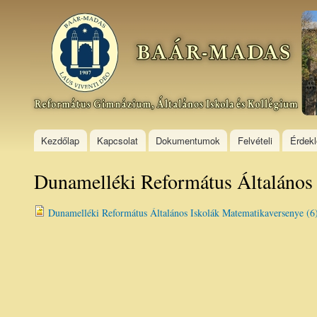
Ski
mai
Baár–
con
Madas
Református
Gimnázium,
Általános
Iskola és
Kollégium
Kezdőlap
Kapcsolat
Dokumentumok
Felvételi
Érdek
Dunamelléki Református Általános 
Dunamelléki Református Általános Iskolák Matematikaversenye (6)