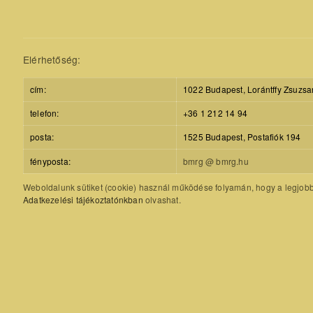
Elérhetőség:
cím:
1022 Budapest, Lorántffy Zsuzsa
telefon:
+36 1 212 14 94
posta:
1525 Budapest, Postafiók 194
fényposta:
bmrg @ bmrg.hu
Weboldalunk sütiket (cookie) használ működése folyamán, hogy a legjobb f
Adatkezelési tájékoztatónkban
olvashat.