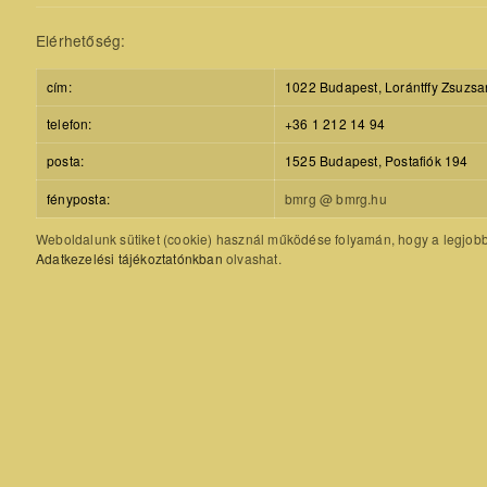
Elérhetőség:
cím:
1022 Budapest, Lorántffy Zsuzsa
telefon:
+36 1 212 14 94
posta:
1525 Budapest, Postafiók 194
fényposta:
bmrg @ bmrg.hu
Weboldalunk sütiket (cookie) használ működése folyamán, hogy a legjobb f
Adatkezelési tájékoztatónkban
olvashat.