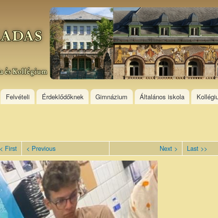
Skip to
main
content
Felvételi
Érdeklődőknek
Gimnázium
Általános iskola
Kollég
< First
< Previous
Next >
Last >>