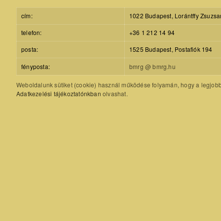
cím:
1022 Budapest, Lorántffy Zsuzsa
telefon:
+36 1 212 14 94
posta:
1525 Budapest, Postafiók 194
fényposta:
bmrg @ bmrg.hu
Weboldalunk sütiket (cookie) használ működése folyamán, hogy a legjobb f
Adatkezelési tájékoztatónkban
olvashat.