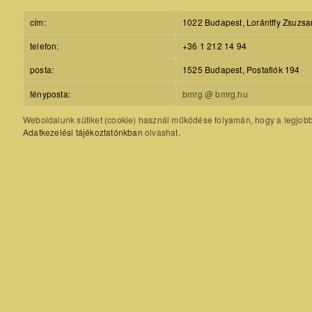
cím:
1022 Budapest, Lorántffy Zsuzsa
telefon:
+36 1 212 14 94
posta:
1525 Budapest, Postafiók 194
fényposta:
bmrg @ bmrg.hu
Weboldalunk sütiket (cookie) használ működése folyamán, hogy a legjobb f
Adatkezelési tájékoztatónkban
olvashat.