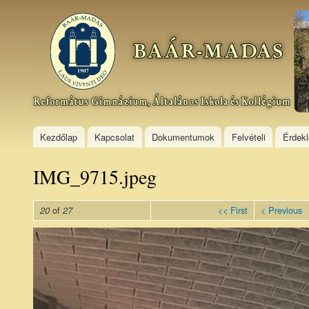
Ski
mai
Baár–
con
Madas
Református
Gimnázium,
Általános
Iskola és
Kollégium
Kezdőlap
Kapcsolat
Dokumentumok
Felvételi
Érdek
IMG_9715.jpeg
of
<< First
< Previous
20
27
IMG_9715.jpeg