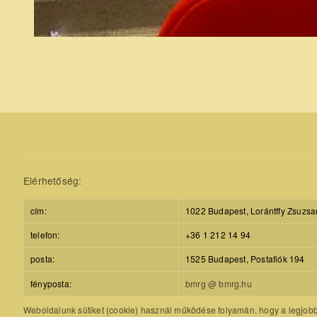
Elérhetőség:
cím:
1022 Budapest, Lorántffy Zsuzsa
telefon:
+36 1 212 14 94
posta:
1525 Budapest, Postafiók 194
fényposta:
bmrg @ bmrg.hu
Weboldalunk sütiket (cookie) használ működése folyamán, hogy a legjobb f