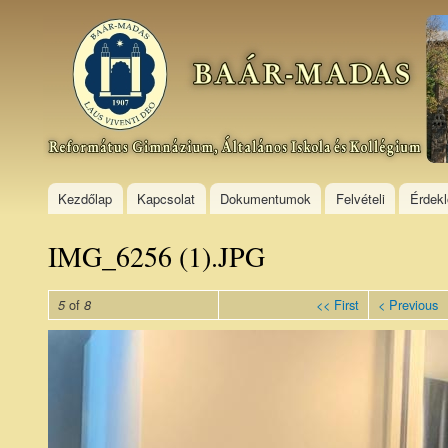
Ski
mai
Baár–
con
Madas
Református
Gimnázium,
Általános
Iskola és
Kollégium
Kezdőlap
Kapcsolat
Dokumentumok
Felvételi
Érdek
IMG_6256 (1).JPG
of
<< First
< Previous
5
8
IMG_6256
(1).JPG