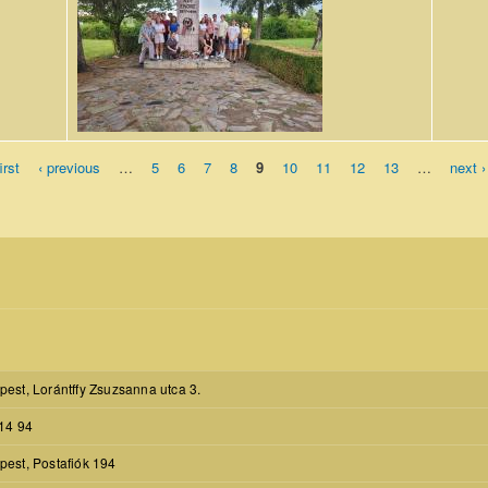
szülőháza
Érmindszenten.jpg
irst
‹ previous
…
5
6
7
8
9
10
11
12
13
…
next ›
est, Lorántffy Zsuzsanna utca 3.
14 94
est, Postafiók 194