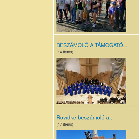
bicajtúra.jpg
BESZÁMOLÓ A TÁMOGATÓ...
(14 items)
DSC_6683
(Másolás)
(Másolás).JPG
Rövidke beszámoló a...
(17 items)
4.nap_Kolozsvár,