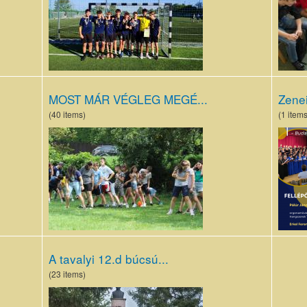
nap
(2).j
MOST MÁR VÉGLEG MEGÉ...
Zenei
(40 items)
(1 items
IMG_1477.JPG
Támo
est p
2023
A tavalyi 12.d búcsú...
(23 items)
1.nap_Ady Endre