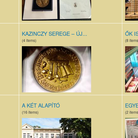
KAZINCZY SEREGE – ÚJ...
ŐK I
(4 items)
(8 items
Széphalom-
7. A 
díj.jpg
köny
A KÉT ALAPÍTÓ
EGY
(16 items)
(2 items
DSC_6812
antal
(M ísol ís)