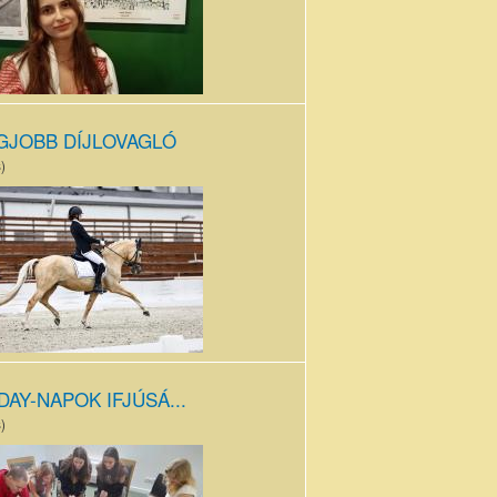
GJOBB DÍJLOVAGLÓ
)
p_1.jpg
DAY-NAPOK IFJÚSÁ...
)
y