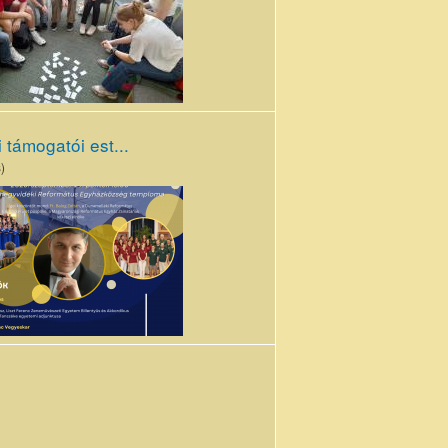
pg
 támogatói est...
)
gatói
lakát
_0.png