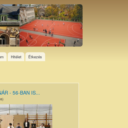
ium
Hitélet
Étkezés
ÁR - 56-BAN IS...
ms)
_6954
olás).JPG