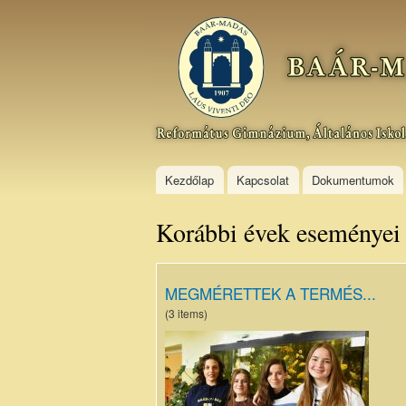
Baár–
Madas
Református
Gimnázium,
Általános
Iskola és
Kollégium
Kezdőlap
Kapcsolat
Dokumentumok
Korábbi évek eseménye
MEGMÉRETTEK A TERMÉS...
(3 items)
DSC_6984.JPG