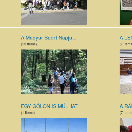
(2).JPG
A Magyar Sport Napja...
A LE
(13 items)
(7 items
IMG_2138.JPG
Cham
EGY GÓLON IS MÚLHAT
A RÁ
(1 items)
(7 items
IMG_20231002_155824.jpg
Ráda