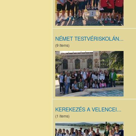
NÉMET TESTVÉRISKOLÁN...
(9 items)
IMG_20231005_151124.jpg
KEREKEZÉS A VELENCEI...
(1 items)
9.D