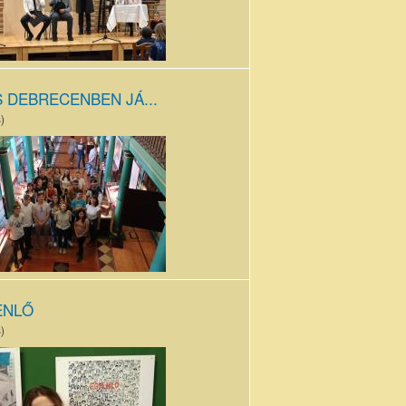
S DEBRECENBEN JÁ...
)
Kollégium
vtárában.jpg
ENLŐ
)
dorka_díjátadó.jpg