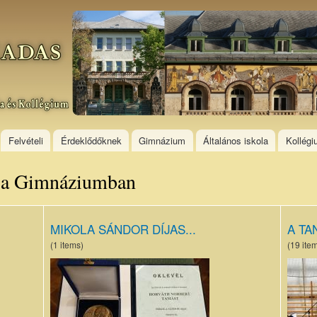
Skip to
main
content
Felvételi
Érdeklődőknek
Gimnázium
Általános iskola
Kollég
i a Gimnáziumban
MIKOLA SÁNDOR DÍJAS...
A TAN
(1 items)
(19 ite
Mikola
DSC
Sándor
(Más
érem.jpg