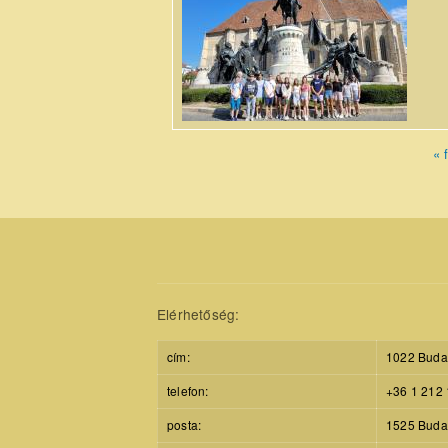
Mátyás király
emlékmű.jpg
« f
Pages
Elérhetőség:
cím:
1022 Budap
telefon:
+36 1 212 
posta:
1525 Budap