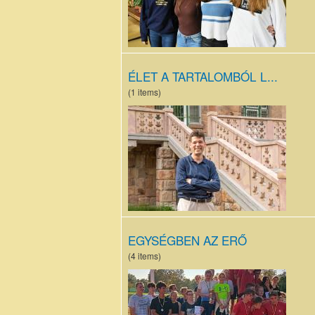
ÉLET A TARTALOMBÓL L...
(1 items)
SZT.JPG
EGYSÉGBEN AZ ERŐ
(4 items)
20231014_142055.jpg